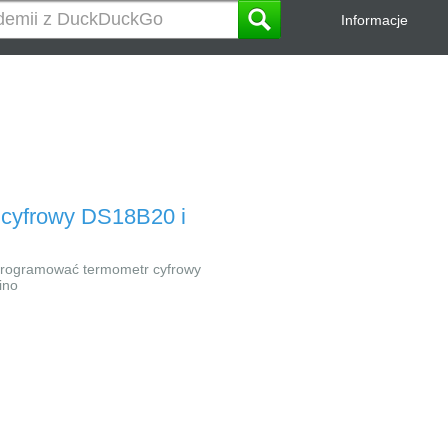
Informacje
 cyfrowy DS18B20 i
 programować termometr cyfrowy
ino