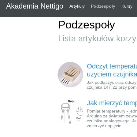
Akademia Nettigo
Artykuły
Podzespoły
Kursy
Podzespoły
Lista artykułów ko
Odczyt temperatu
użyciem czujnik
Jak podłączyć oraz odczyt
czujnika DHT22 przy pom
Jak mierzyć temp
Pomiar temperatury - jedn
Arduino ze światem zewn
czujnika analogowego. Jed
zmierzyć napięcie.