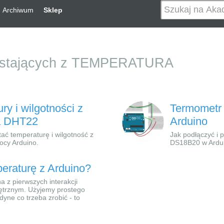
Archiwum
Sklep
rzystających z TEMPERATURA
ry i wilgotności z
Termometr
a DHT22
Arduino
ać temperaturę i wilgotność z
Jak podłączyć i
ocy Arduino.
DS18B20 w Ardu
eraturę z Arduino?
a z pierwszych interakcji
ętrznym. Użyjemy prostego
yne co trzeba zrobić - to