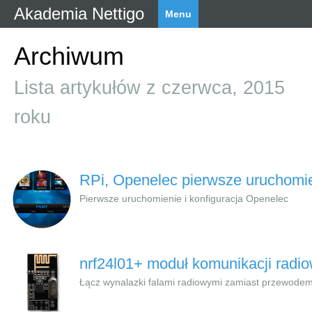
Akademia Nettigo
Menu
Archiwum
Lista artykułów z czerwca, 2015
roku
RPi, Openelec pierwsze uruchomi
Pierwsze uruchomienie i konfiguracja Openelec
nrf24l01+ moduł komunikacji radio
Łącz wynalazki falami radiowymi zamiast przewode