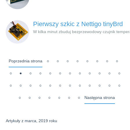
Pierwszy szkic z Nettigo tinyBrd
W kilka minut zbuduj bezprzewodowy czujnik tempera
Poprzednia strona
○
○
○
○
○
○
○
○
○
●
○
○
○
○
○
○
○
○
○
○
○
○
○
○
○
○
○
○
○
○
○
○
○
○
○
○
○
○
○
Następna strona
Artykuły z marca, 2019 roku